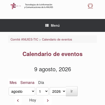
Saltar
al
contenido
Menú
Comité ANUIES-TIC
>
Calendario de eventos
Calendario de eventos
9 agosto, 2026
Mes
Semana
Día
Mes
Día
Año
Anterior
Siguiente
Hoy