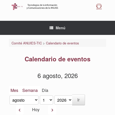
Saltar
al
contenido
Menú
Comité ANUIES-TIC
>
Calendario de eventos
Calendario de eventos
6 agosto, 2026
Mes
Semana
Día
Mes
Día
Año
Anterior
Siguiente
Hoy