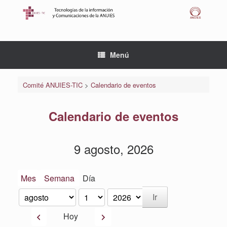
Saltar
al
contenido
Menú
Comité ANUIES-TIC
>
Calendario de eventos
Calendario de eventos
9 agosto, 2026
Mes
Semana
Día
Mes
Día
Año
Anterior
Siguiente
Hoy