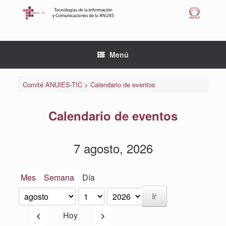
Saltar
al
contenido
Menú
Comité ANUIES-TIC
>
Calendario de eventos
Calendario de eventos
7 agosto, 2026
Mes
Semana
Día
Mes
Día
Año
Anterior
Siguiente
Hoy