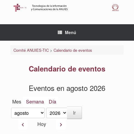
Saltar
al
contenido
Menú
Comité ANUIES-TIC
>
Calendario de eventos
Calendario de eventos
Eventos en agosto 2026
Mes
Semana
Día
Mes
Año
Anterior
Siguiente
Hoy