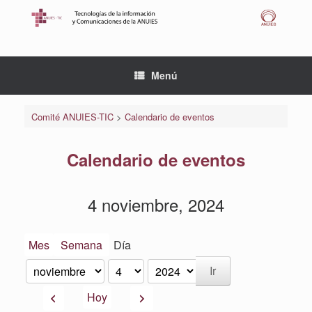
Saltar
al
contenido
Menú
Comité ANUIES-TIC
>
Calendario de eventos
Calendario de eventos
4 noviembre, 2024
Mes
Semana
Día
Mes
Día
Año
Anterior
Siguiente
Hoy