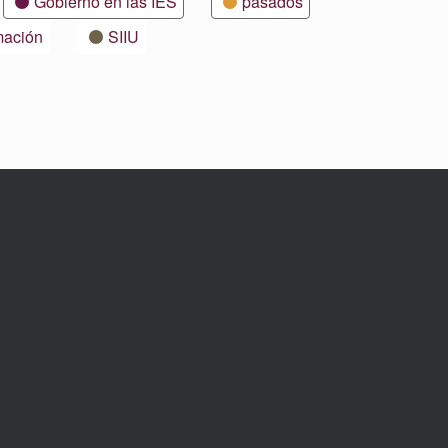
Gobierno en las IES
pasados
mación
SIIU