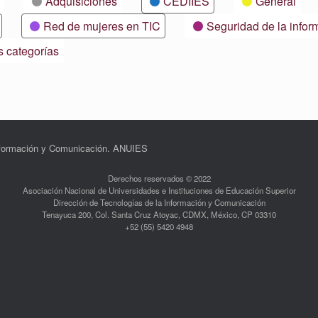
Adquisiciones
CEDIIES
General
Red de mujeres en TIC
Seguridad de la infor
s categorías
Información y Comunicación. ANUIES
Derechos reservados © 2022
Asociación Nacional de Universidades e Instituciones de Educación Superior
Dirección de Tecnologías de la Información y Comunicación
Tenayuca 200, Col. Santa Cruz Atoyac, CDMX, México, CP 03310
+52 (55) 5420 4948