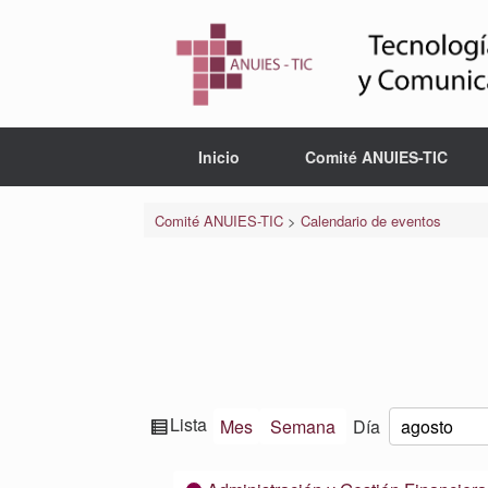
Saltar
al
contenido
Inicio
Comité ANUIES-TIC
Comité ANUIES-TIC
>
Calendario de eventos
Ver
Lista
Mes
Semana
Día
Mes
Día
Año
como
Categorías