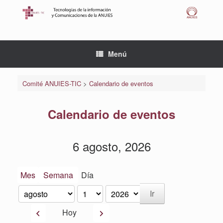
Saltar
al
contenido
Menú
Comité ANUIES-TIC
>
Calendario de eventos
Calendario de eventos
6 agosto, 2026
Mes
Semana
Día
Mes
Día
Año
Anterior
Siguiente
Hoy