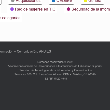
Adquisiciones
CEDIIES
General
Red de mujeres en TIC
Seguridad de la infor
s categorías
Información y Comunicación. ANUIES
Derechos reservados © 2022
Asociación Nacional de Universidades e Instituciones de Educación Superior
Dirección de Tecnologías de la Información y Comunicación
Tenayuca 200, Col. Santa Cruz Atoyac, CDMX, México, CP 03310
+52 (55) 5420 4948