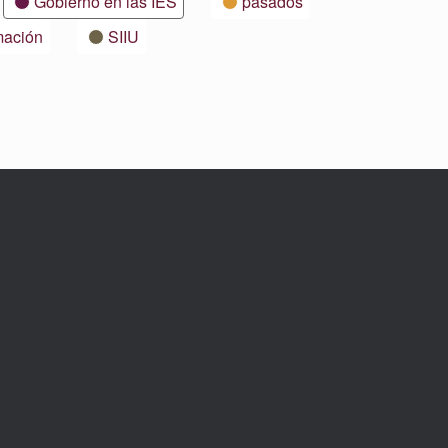
Gobierno en las IES
pasados
mación
SIIU