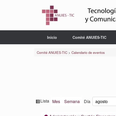
Saltar
al
contenido
Inicio
Comité ANUIES-TIC
Comité ANUIES-TIC
>
Calendario de eventos
Ver
Lista
Mes
Semana
Día
Mes
Día
Año
como
Categorías