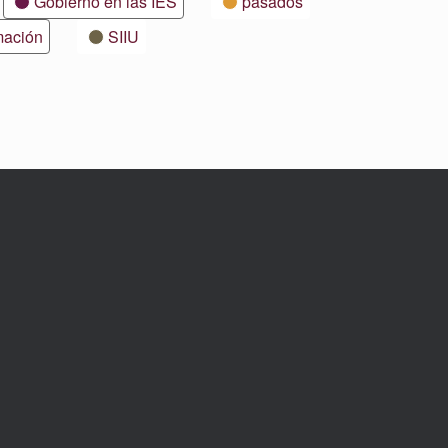
Gobierno en las IES
pasados
mación
SIIU