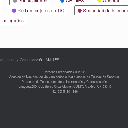
Adquisiciones
CEDIIES
General
Red de mujeres en TIC
Seguridad de la infor
s categorías
Información y Comunicación. ANUIES
Derechos reservados © 2022
Asociación Nacional de Universidades e Instituciones de Educación Superior
Dirección de Tecnologías de la Información y Comunicación
Tenayuca 200, Col. Santa Cruz Atoyac, CDMX, México, CP 03310
+52 (55) 5420 4948