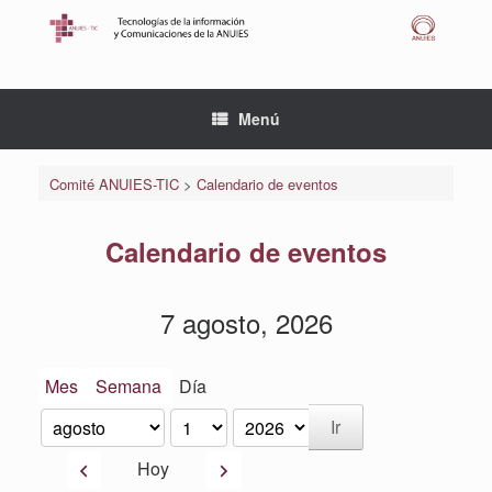
Saltar
al
contenido
Menú
Comité ANUIES-TIC
>
Calendario de eventos
Calendario de eventos
7 agosto, 2026
Mes
Semana
Día
Mes
Día
Año
Anterior
Siguiente
Hoy