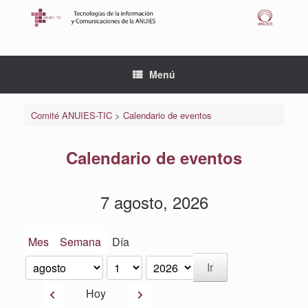
Saltar
al
contenido
Menú
Comité ANUIES-TIC
>
Calendario de eventos
Calendario de eventos
7 agosto, 2026
Mes
Semana
Día
Mes
Día
Año
Anterior
Siguiente
Hoy