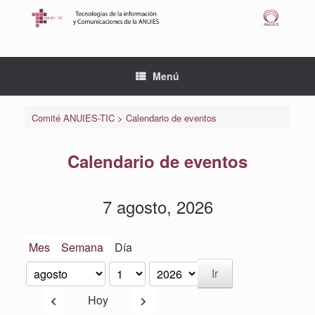
Saltar
al
contenido
Menú
Comité ANUIES-TIC
>
Calendario de eventos
Calendario de eventos
7 agosto, 2026
Mes
Semana
Día
Mes
Día
Año
Anterior
Siguiente
Hoy