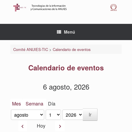
Saltar
al
contenido
Menú
Comité ANUIES-TIC
>
Calendario de eventos
Calendario de eventos
6 agosto, 2026
Mes
Semana
Día
Mes
Día
Año
Anterior
Siguiente
Hoy