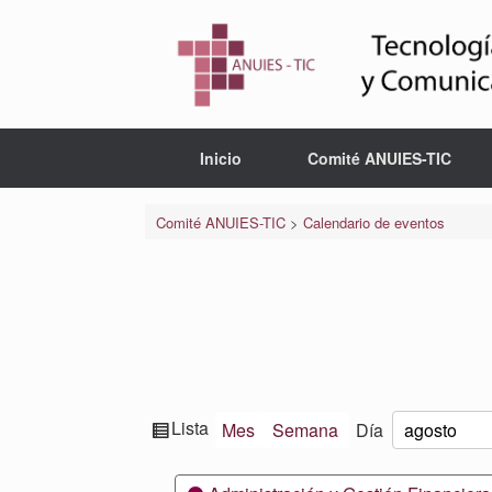
Saltar
al
contenido
Inicio
Comité ANUIES-TIC
Comité ANUIES-TIC
>
Calendario de eventos
Ver
Lista
Mes
Semana
Día
Mes
Día
Año
como
Categorías