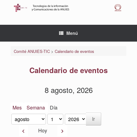
Saltar
al
contenido
Menú
Comité ANUIES-TIC
>
Calendario de eventos
Calendario de eventos
8 agosto, 2026
Mes
Semana
Día
Mes
Día
Año
Anterior
Siguiente
Hoy