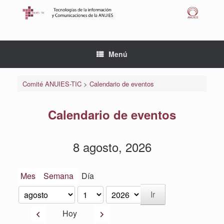
Saltar
al
contenido
Menú
Comité ANUIES-TIC
>
Calendario de eventos
Calendario de eventos
8 agosto, 2026
Mes
Semana
Día
Mes
Día
Año
Anterior
Siguiente
Hoy