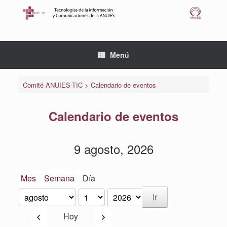
Saltar
al
contenido
Menú
Comité ANUIES-TIC
>
Calendario de eventos
Calendario de eventos
9 agosto, 2026
Mes
Semana
Día
Mes
Día
Año
Anterior
Siguiente
Hoy