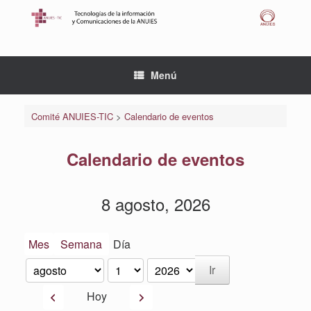
Saltar
al
contenido
Menú
Comité ANUIES-TIC
>
Calendario de eventos
Calendario de eventos
8 agosto, 2026
Mes
Semana
Día
Mes
Día
Año
Anterior
Siguiente
Hoy