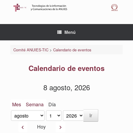
Saltar
al
contenido
Menú
Comité ANUIES-TIC
>
Calendario de eventos
Calendario de eventos
8 agosto, 2026
Mes
Semana
Día
Mes
Día
Año
Anterior
Siguiente
Hoy