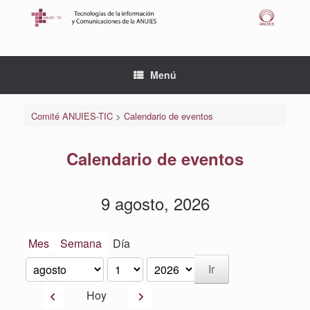
Saltar
al
contenido
Menú
Comité ANUIES-TIC
>
Calendario de eventos
Calendario de eventos
9 agosto, 2026
Mes
Semana
Día
Mes
Día
Año
Anterior
Siguiente
Hoy