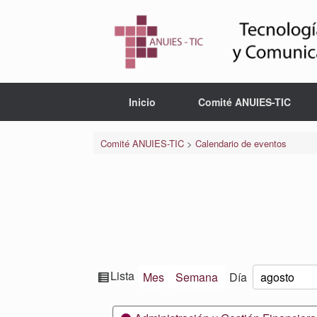
Saltar
al
contenido
Inicio
Comité ANUIES-TIC
Comité ANUIES-TIC
>
Calendario de eventos
Ver
Lista
Mes
Semana
Día
Mes
Día
Año
como
Categorías