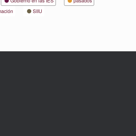
Gobierno en las IES
pasados
mación
SIIU