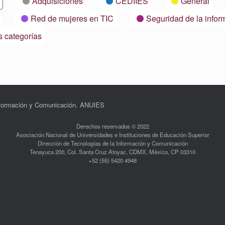
Adquisiciones
CEDIIES
General
Red de mujeres en TIC
Seguridad de la infor
s categorías
Información y Comunicación. ANUIES
Derechos reservados © 2022
Asociación Nacional de Universidades e Instituciones de Educación Superior
Dirección de Tecnologías de la Información y Comunicación
Tenayuca 200, Col. Santa Cruz Atoyac, CDMX, México, CP 03310
+52 (55) 5420 4948