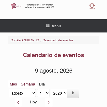
Saltar
al
contenido
Menú
Comité ANUIES-TIC
>
Calendario de eventos
Calendario de eventos
9 agosto, 2026
Mes
Semana
Día
Mes
Día
Año
Anterior
Siguiente
Hoy