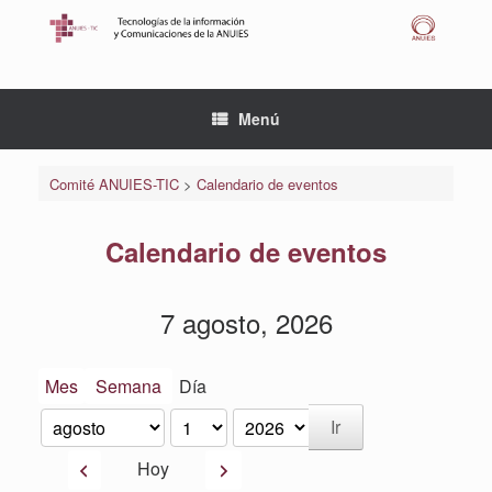
Saltar
al
contenido
Menú
Comité ANUIES-TIC
>
Calendario de eventos
Calendario de eventos
7 agosto, 2026
Mes
Semana
Día
Mes
Día
Año
Anterior
Siguiente
Hoy