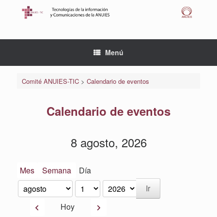
Saltar
al
contenido
Menú
Comité ANUIES-TIC
>
Calendario de eventos
Calendario de eventos
8 agosto, 2026
Mes
Semana
Día
Mes
Día
Año
Anterior
Siguiente
Hoy