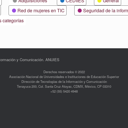
Adquisiciones
CEDIIES
General
Red de mujeres en TIC
Seguridad de la infor
s categorías
Información y Comunicación. ANUIES
Derechos reservados © 2022
Asociación Nacional de Universidades e Instituciones de Educación Superior
Dirección de Tecnologías de la Información y Comunicación
Tenayuca 200, Col. Santa Cruz Atoyac, CDMX, México, CP 03310
+52 (55) 5420 4948