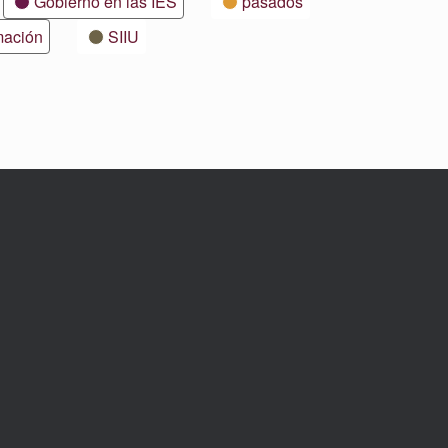
Gobierno en las IES
pasados
mación
SIIU