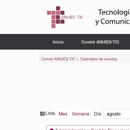
Saltar
al
contenido
Inicio
Comité ANUIES-TIC
Comité ANUIES-TIC
>
Calendario de eventos
Ver
Lista
Mes
Semana
Día
Mes
Día
Año
como
Categorías