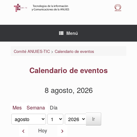
Saltar
al
contenido
Menú
Comité ANUIES-TIC
>
Calendario de eventos
Calendario de eventos
8 agosto, 2026
Mes
Semana
Día
Mes
Día
Año
Anterior
Siguiente
Hoy