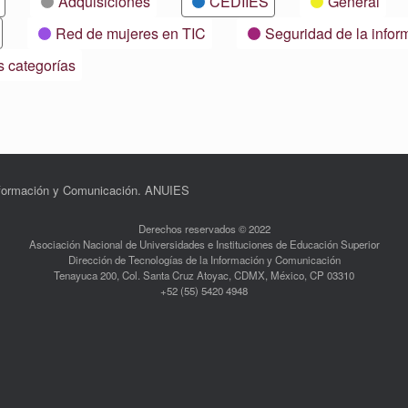
Adquisiciones
CEDIIES
General
Red de mujeres en TIC
Seguridad de la infor
s categorías
Información y Comunicación. ANUIES
Derechos reservados © 2022
Asociación Nacional de Universidades e Instituciones de Educación Superior
Dirección de Tecnologías de la Información y Comunicación
Tenayuca 200, Col. Santa Cruz Atoyac, CDMX, México, CP 03310
+52 (55) 5420 4948