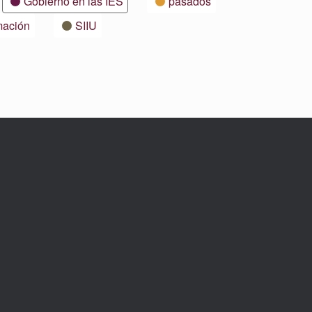
Gobierno en las IES
pasados
mación
SIIU