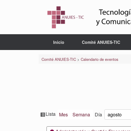
Saltar
al
contenido
Inicio
Comité ANUIES-TIC
Comité ANUIES-TIC
>
Calendario de eventos
Ver
Lista
Mes
Semana
Día
Mes
Día
Año
como
Categorías