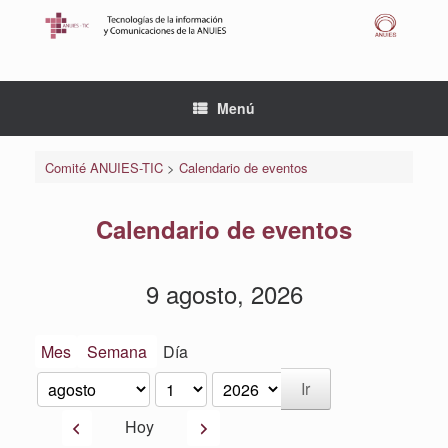
Saltar
al
contenido
Menú
Comité ANUIES-TIC
>
Calendario de eventos
Calendario de eventos
9 agosto, 2026
Mes
Semana
Día
Mes
Día
Año
Anterior
Siguiente
Hoy