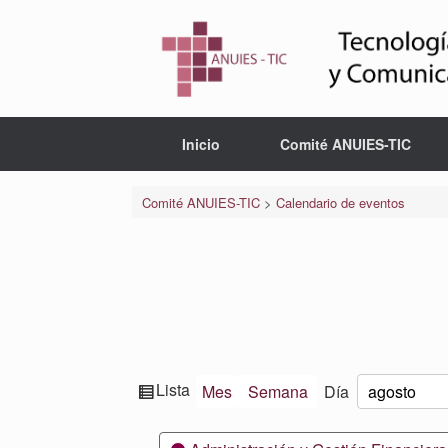
Saltar
al
contenido
Inicio
Comité ANUIES-TIC
Comité ANUIES-TIC
>
Calendario de eventos
Ver
Lista
Mes
Semana
Día
Mes
Día
Año
como
Categorías