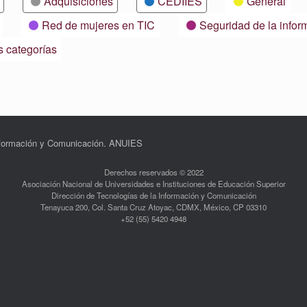
Adquisiciones
CEDIIES
General
Red de mujeres en TIC
Seguridad de la infor
s categorías
Información y Comunicación. ANUIES
Derechos reservados © 2022
Asociación Nacional de Universidades e Instituciones de Educación Superior
Dirección de Tecnologías de la Información y Comunicación
Tenayuca 200, Col. Santa Cruz Atoyac, CDMX, México, CP 03310
+52 (55) 5420 4948