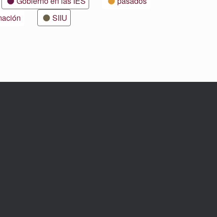
Gobierno en las IES
pasados
mación
SIIU