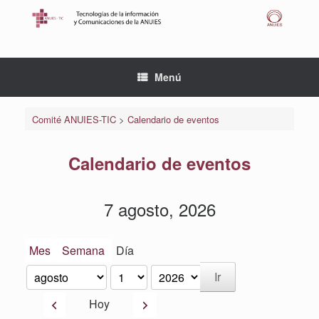
Saltar
al
contenido
Menú
Comité ANUIES-TIC
>
Calendario de eventos
Calendario de eventos
7 agosto, 2026
Mes
Semana
Día
Mes
Día
Año
Anterior
Siguiente
Hoy