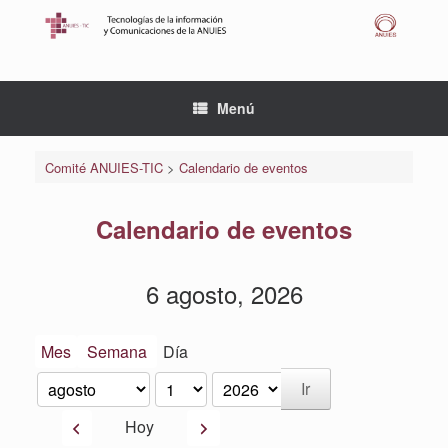
Saltar
al
contenido
Menú
Comité ANUIES-TIC
>
Calendario de eventos
Calendario de eventos
6 agosto, 2026
Mes
Semana
Día
Mes
Día
Año
Anterior
Siguiente
Hoy