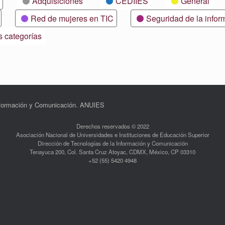
Adquisiciones
CEDIIES
General
Red de mujeres en TIC
Seguridad de la infor
s categorías
Información y Comunicación. ANUIES
Derechos reservados © 2022
Asociación Nacional de Universidades e Instituciones de Educación Superior
Dirección de Tecnologías de la Información y Comunicación
Tenayuca 200, Col. Santa Cruz Atoyac, CDMX, México, CP 03310
+52 (55) 5420 4948