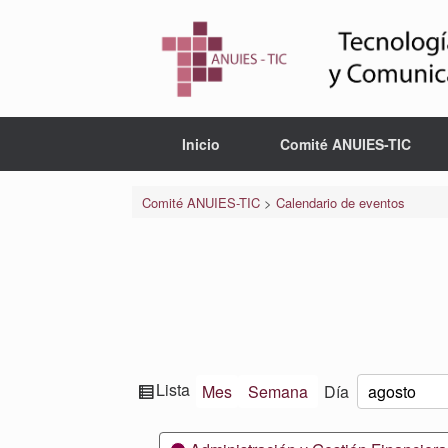
Saltar
al
contenido
Inicio
Comité ANUIES-TIC
Comité ANUIES-TIC
>
Calendario de eventos
Ver
Lista
Mes
Semana
Día
Mes
Día
Año
como
Categorías