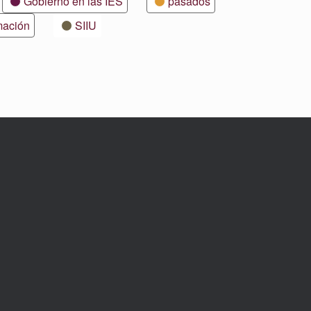
Gobierno en las IES
pasados
mación
SIIU