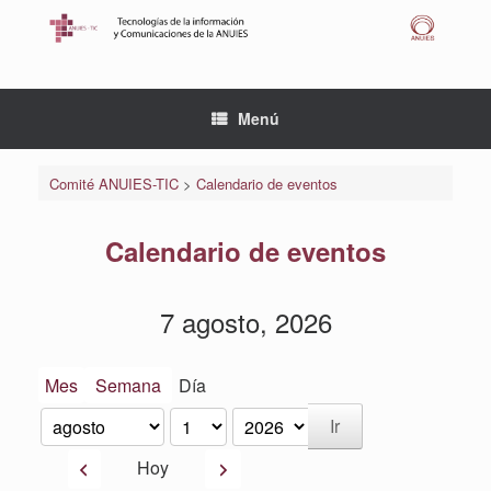
Saltar
al
contenido
Menú
Comité ANUIES-TIC
>
Calendario de eventos
Calendario de eventos
7 agosto, 2026
Mes
Semana
Día
Mes
Día
Año
Anterior
Siguiente
Hoy