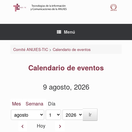
Saltar
al
contenido
Menú
Comité ANUIES-TIC
>
Calendario de eventos
Calendario de eventos
9 agosto, 2026
Mes
Semana
Día
Mes
Día
Año
Anterior
Siguiente
Hoy