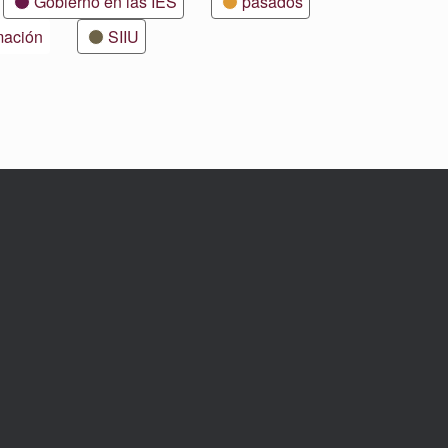
Gobierno en las IES
pasados
mación
SIIU