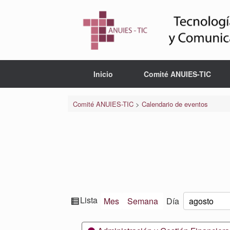
Saltar
al
contenido
Inicio
Comité ANUIES-TIC
Comité ANUIES-TIC
>
Calendario de eventos
Ver
Lista
Mes
Semana
Día
Mes
Día
Año
como
Categorías