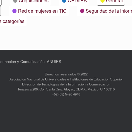
Adquisiciones
CEDIIES
General
Red de mujeres en TIC
Seguridad de la infor
s categorías
Información y Comunicación. ANUIES
Derechos reservados © 2022
Asociación Nacional de Universidades e Instituciones de Educación Superior
Dirección de Tecnologías de la Información y Comunicación
Tenayuca 200, Col. Santa Cruz Atoyac, CDMX, México, CP 03310
+52 (55) 5420 4948