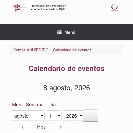
Saltar
al
contenido
Menú
Comité ANUIES-TIC
>
Calendario de eventos
Calendario de eventos
8 agosto, 2026
Mes
Semana
Día
Mes
Día
Año
Anterior
Siguiente
Hoy