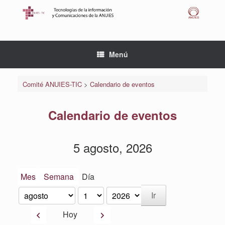
Saltar
al
contenido
Menú
Comité ANUIES-TIC
>
Calendario de eventos
Calendario de eventos
5 agosto, 2026
Mes
Semana
Día
Mes
Día
Año
Anterior
Siguiente
Hoy