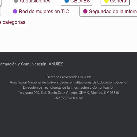
Adquisiciones
CEDIIES
General
Red de mujeres en TIC
Seguridad de la infor
s categorías
Información y Comunicación. ANUIES
Derechos reservados © 2022
Asociación Nacional de Universidades e Instituciones de Educación Superior
Dirección de Tecnologías de la Información y Comunicación
Tenayuca 200, Col. Santa Cruz Atoyac, CDMX, México, CP 03310
+52 (55) 5420 4948