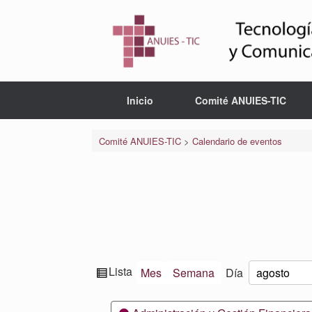
Saltar
al
contenido
Inicio
Comité ANUIES-TIC
Comité ANUIES-TIC
>
Calendario de eventos
Ver
Lista
Mes
Semana
Día
Mes
Día
Año
como
Categorías