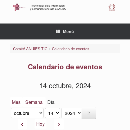
Saltar
al
contenido
Menú
Comité ANUIES-TIC
>
Calendario de eventos
Calendario de eventos
14 octubre, 2024
Mes
Semana
Día
Mes
Día
Año
Anterior
Siguiente
Hoy