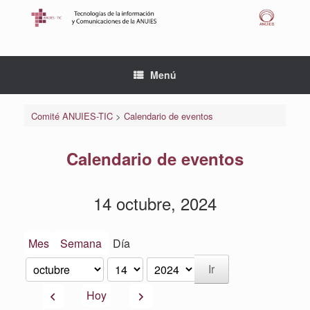
Saltar
al
contenido
Menú
Comité ANUIES-TIC
>
Calendario de eventos
Calendario de eventos
14 octubre, 2024
Mes
Semana
Día
Mes
Día
Año
Anterior
Siguiente
Hoy