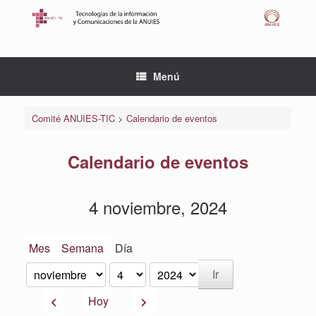
Saltar
al
contenido
Menú
Comité ANUIES-TIC
>
Calendario de eventos
Calendario de eventos
4 noviembre, 2024
Mes
Semana
Día
Mes
Día
Año
Anterior
Siguiente
Hoy