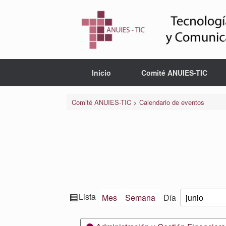
Saltar
al
contenido
Inicio
Comité ANUIES-TIC
Comité ANUIES-TIC
>
Calendario de eventos
Ver
Lista
Mes
Semana
Día
Mes
Día
Año
como
Categorías