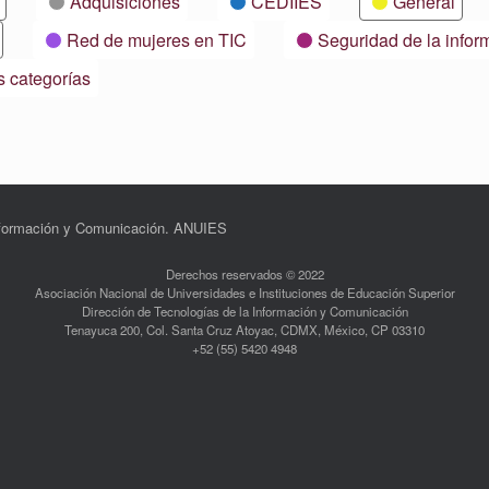
Adquisiciones
CEDIIES
General
Red de mujeres en TIC
Seguridad de la infor
s categorías
Información y Comunicación. ANUIES
Derechos reservados © 2022
Asociación Nacional de Universidades e Instituciones de Educación Superior
Dirección de Tecnologías de la Información y Comunicación
Tenayuca 200, Col. Santa Cruz Atoyac, CDMX, México, CP 03310
+52 (55) 5420 4948