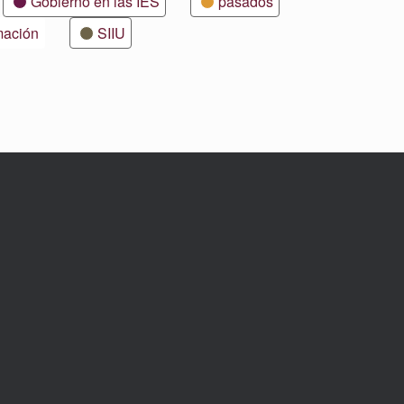
Gobierno en las IES
pasados
mación
SIIU