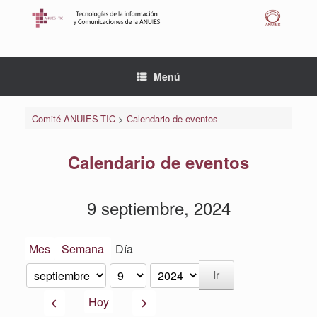
Saltar
al
contenido
Menú
Comité ANUIES-TIC
>
Calendario de eventos
Calendario de eventos
9 septiembre, 2024
Mes
Semana
Día
Mes
Día
Año
Anterior
Siguiente
Hoy