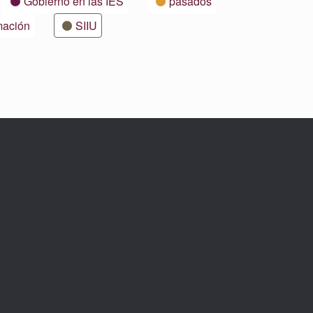
Gobierno en las IES
pasados
mación
SIIU