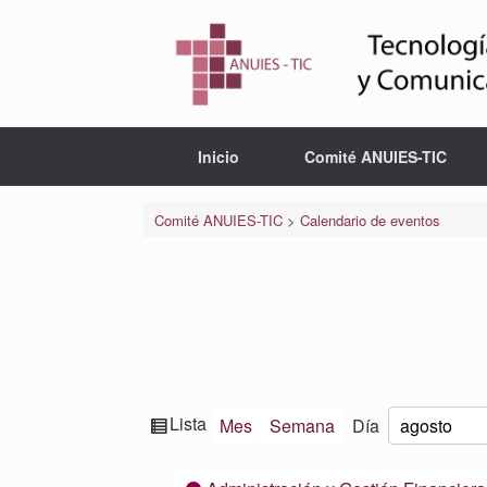
Saltar
al
contenido
Inicio
Comité ANUIES-TIC
Comité ANUIES-TIC
>
Calendario de eventos
Ver
Lista
Mes
Semana
Día
Mes
Día
Año
como
Categorías