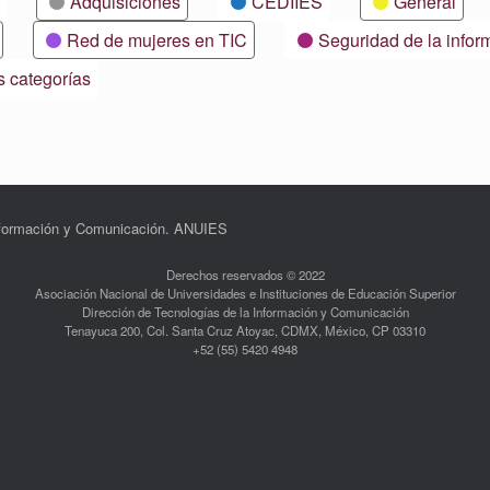
Adquisiciones
CEDIIES
General
Red de mujeres en TIC
Seguridad de la infor
s categorías
Información y Comunicación. ANUIES
Derechos reservados © 2022
Asociación Nacional de Universidades e Instituciones de Educación Superior
Dirección de Tecnologías de la Información y Comunicación
Tenayuca 200, Col. Santa Cruz Atoyac, CDMX, México, CP 03310
+52 (55) 5420 4948