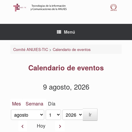
Saltar
al
contenido
Menú
Comité ANUIES-TIC
>
Calendario de eventos
Calendario de eventos
9 agosto, 2026
Mes
Semana
Día
Mes
Día
Año
Anterior
Siguiente
Hoy