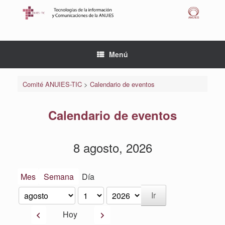
Saltar
al
contenido
Menú
Comité ANUIES-TIC
>
Calendario de eventos
Calendario de eventos
8 agosto, 2026
Mes
Semana
Día
Mes
Día
Año
Anterior
Siguiente
Hoy