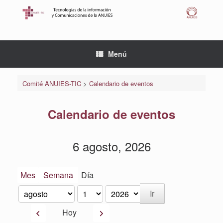
Saltar
al
contenido
Menú
Comité ANUIES-TIC
>
Calendario de eventos
Calendario de eventos
6 agosto, 2026
Mes
Semana
Día
Mes
Día
Año
Anterior
Siguiente
Hoy