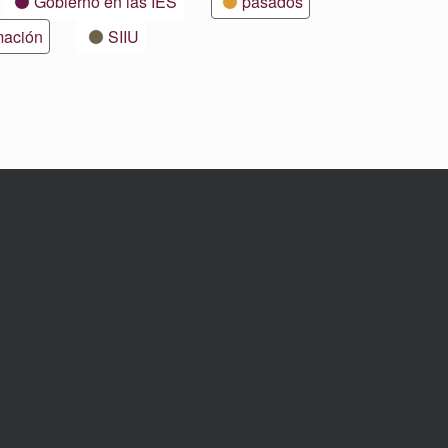
Gobierno en las IES
pasados
mación
SIIU