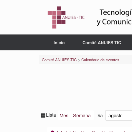
Saltar
al
contenido
Inicio
Comité ANUIES-TIC
Comité ANUIES-TIC
>
Calendario de eventos
Ver
Lista
Mes
Semana
Día
Mes
Día
Año
como
Categorías