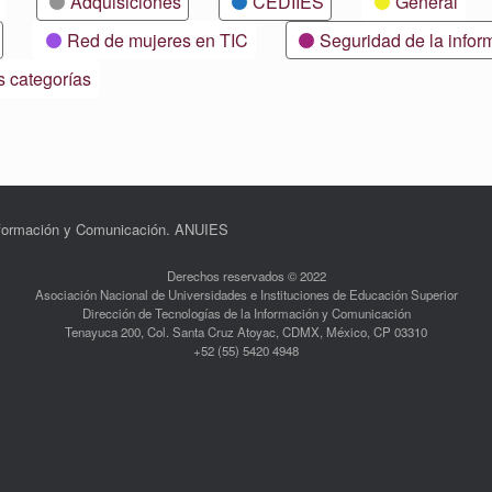
Adquisiciones
CEDIIES
General
Red de mujeres en TIC
Seguridad de la infor
s categorías
Información y Comunicación. ANUIES
Derechos reservados © 2022
Asociación Nacional de Universidades e Instituciones de Educación Superior
Dirección de Tecnologías de la Información y Comunicación
Tenayuca 200, Col. Santa Cruz Atoyac, CDMX, México, CP 03310
+52 (55) 5420 4948