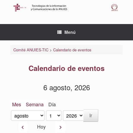
Saltar
al
contenido
Menú
Comité ANUIES-TIC
>
Calendario de eventos
Calendario de eventos
6 agosto, 2026
Mes
Semana
Día
Mes
Día
Año
Anterior
Siguiente
Hoy